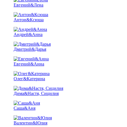
Евгений&Лена
Антон&Ксюша
Андрей&Анна
Дмитрий&Дарья
Евгений&Анна
Олег&Катерина
Дима&Настя, Сицилия
Саша&Аня
Валентин&Юлия